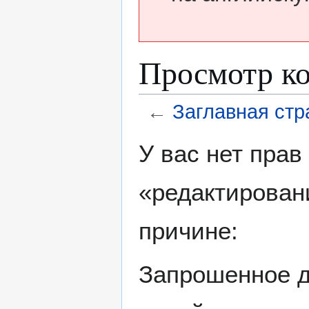
Просмотр ко
←
Заглавная стр
Перейти
Перейти
У вас нет пра
к
к
навигации
поиску
«редактирован
причине:
Запрошенное д