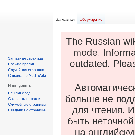
Заглавная
Обсуждение
The Russian wik
mode. Informa
Заглавная страница
outdated. Pleas
Свежие правки
Случайная страница
Справка по MediaWiki
Автоматическ
Инструменты
Ссылки сюда
больше не под
Связанные правки
Служебные страницы
для чтения. 
Сведения о странице
быть неточной
на английску