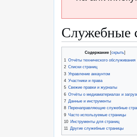
Служебные 
Перейти
Перейти
Содержание
к
к
1
Отчёты технического обслуживания
навигации
поиску
2
Списки страниц
3
Управление аккаунтом
4
Участники и права
5
Свежие правки и журналы
6
Отчёты о медиаматериалах и загруз
7
Данные и инструменты
8
Перенаправляющие служебные стр
9
Часто используемые страницы
10
Инструменты для страниц
11
Другие служебные страницы