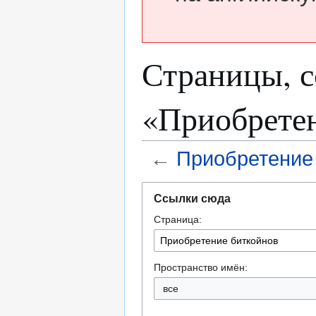
Страницы, 
«Приобрете
←
Приобретение
Перейти
Перейти
Ссылки сюда
к
к
Страница:
навигации
поиску
Пространство имён:
все