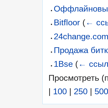
Оффлайновы
Bitfloor
(
← сс
24change.co
Продажа бит
1Bse
(
← ссыл
Просмотреть (
|
100
|
250
|
50