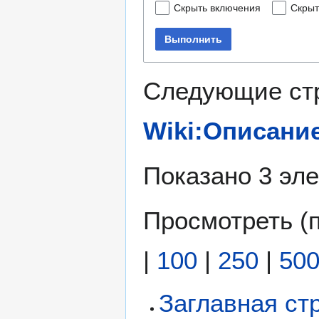
Скрыть включения
Скрыт
Выполнить
Следующие ст
Wiki:Описани
Показано 3 эл
Просмотреть (
|
100
|
250
|
50
Заглавная ст