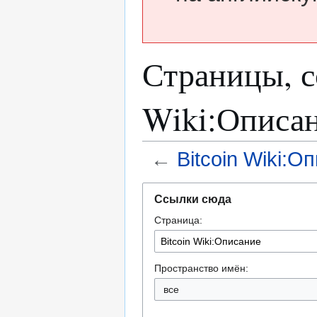
Страницы, с
Wiki:Описа
←
Bitcoin Wiki:О
Перейти
Перейти
Ссылки сюда
к
к
Страница:
навигации
поиску
Пространство имён:
все