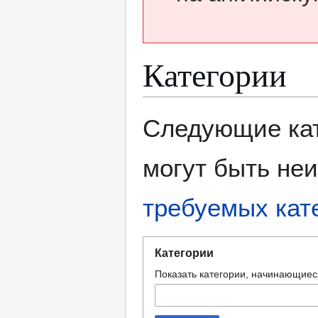
Категории
Перейти
Перейти
Следующие кат
к
к
навигации
поиску
могут быть не
требуемых кат
Категории
Показать категории, начинающиес