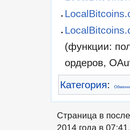
LocalBitcoin
LocalBitcoins
(функции: по
ордеров, OAut
Категория
:
Обменн
Страница в после
2014 года в 07:41