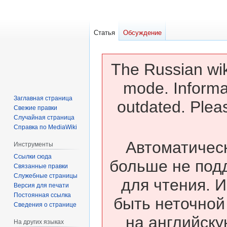
Статья
Обсуждение
The Russian wik
mode. Informa
Заглавная страница
outdated. Pleas
Свежие правки
Случайная страница
Справка по MediaWiki
Автоматическ
Инструменты
Ссылки сюда
больше не под
Связанные правки
Служебные страницы
для чтения. 
Версия для печати
Постоянная ссылка
быть неточной
Сведения о странице
на английску
На других языках