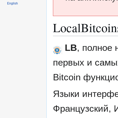
English
LocalBitcoin
Перейти
Перейти
LB
, полное 
к
к
навигации
поиску
первых и самы
Bitcoin функц
Языки интерфе
Французский, 